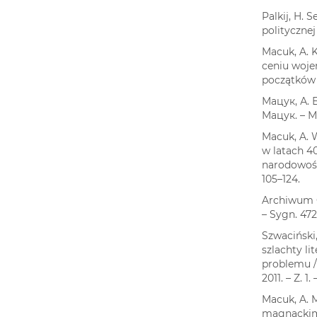
Palkij, H. 
politycznej
Macuk, A. 
ceniu wojen
początków X
Мацук, А. 
Мацук. – Мі
Macuk, A. 
w latach 40
narodowośc
105–124.
Archiwum G
– Sygn. 472
Szwaciński
szlachty li
problemu / 
2011. – Z. 1.
Macuk, A. 
magnackimi