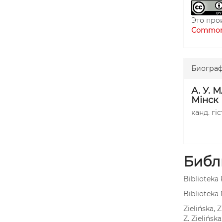
Это про
Commons
Биограф
А. У. 
Мінск
канд. гіс
Библ
Biblioteka 
Biblioteka
Zielińska, 
Z. Zielińsk