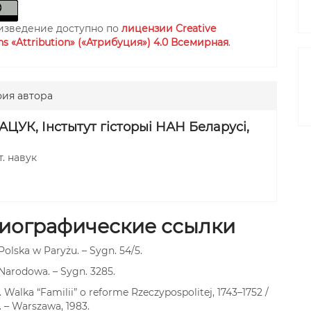
изведение доступно по
лицензии Creative
 «Attribution» («Атрибуция») 4.0 Всемирная
.
ия автора
МАЦУК,
Інстытут гісторыі НАН Беларусі,
т. навук
иографические ссылки
Polska w Paryżu. – Sygn. 54/5.
 Narodowa. – Sygn. 3285.
Z. Walka “Familii” o reforme Rzeczypospolitej, 1743–1752 /
a. – Warszawa, 1983.