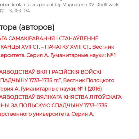
bec króla i Rzeczpospolitej. Magnateria XVI–XVIII wiek. –
2. – S. 163–174.
ора (авторов)
ГА САМАКІРАВАННЯ І СТАНАЎЛЕННЕ
НЦЫ XVII СТ. – ПАЧАТКУ XVIII СТ.
,
Вестник
ерситета. Серия А. Гуманитарные науки: № 1
АЯВОДСТВАЎ ВКЛ І РАСІЙСКІЯ ВОЙСКІ
ДЧЫНУ 1733–1735 гг.”
,
Вестник Полоцкого
ерия А. Гуманитарные науки: № 1 (2016)
АЯВОДСТВАЎ ВЯЛІКАГА КНЯСТВА ЛІТОЎСКАГА
АЙНЫ ЗА ПОЛЬСКУЮ СПАДЧЫНУ 1733–1735
арственного университета. Серия А.