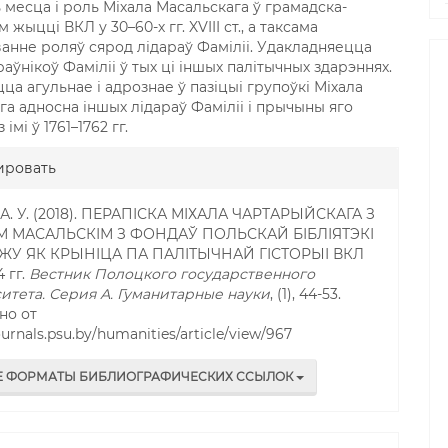
 месца і роль Міхала Масальскага ў грамадска-
 жыцці ВКЛ у 30–60-х гг. XVIII ст., а таксама
анне роляў сярод лідараў Фаміліі. Удакладняецца
раўнікоў Фаміліі ў тых ці іншых палітычных здарэннях.
а агульнае і адрознае ў пазіцыі групоўкі Міхала
га адносна іншых лідараў Фаміліі і прычыны яго
 імі ў 1761–1762 гг.
gins.themes.bootstrap3.article.
ировать
А. У. (2018). ПЕРАПІСКА МІХАЛА ЧАРТАРЫЙСКАГА З
М МАСАЛЬСКІМ З ФОНДАЎ ПОЛЬСКАЙ БІБЛІЯТЭКІ
ЖУ ЯК КРЫНІЦА ПА ПАЛІТЫЧНАЙ ГІСТОРЫІ ВКЛ
4 гг.
Вестник Полоцкого государственного
итета. Серия А. Гуманитарные науки
, (1), 44-53.
но от
journals.psu.by/humanities/article/view/967
Е ФОРМАТЫ БИБЛИОГРАФИЧЕСКИХ ССЫЛОК