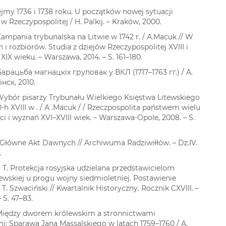
Sejmy 1736 i 1738 roku. U początków nowej sytuacji
 w Rzeczypospolitej / H. Palkij. – Kraków, 2000.
Kampania trybunalska na Litwie w 1742 r. / А.Macuk // W
 i rozbiorów. Studia z dziejów Rzeczypospolitej XVIII i
IX wieku. – Warszawa, 2014. – S. 161–180.
Барацьба магнацкіх груповак у ВКЛ (1717–1763 гг.) / А.
нск, 2010.
Wybór pisarzy Trybunału Wielkiego Księstwa Litewskiego
-h XVIII w . / А .Macuk / / Rzeczpospolita państwem wielu
i i wyznań XVI–XVIII wiek. – Warszawa-Opole, 2008. – S.
łówne Akt Dawnych // Archiwuma Radziwiłłów. – Dz.IV.
.
, T. Protekcja rosyjska udzielana przedstawicielom
tewskiej u progu wojny siedmioletniej. Postawienie
T. Szwaciński // Kwartalnik Historyczny. Rocznik CXVIII. –
 – S. 47–83.
Między dworem królewskim a stronnictwami
: Sparawa Jana Massalskiego w latach 1759–1760 / А.