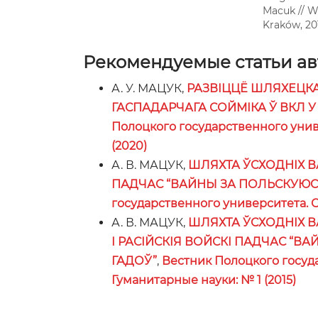
Мacuk // Wo
Kraków, 201
Рекомендуемые статьи авт
А. У. МАЦУК,
РАЗВІЦЦЁ ШЛЯХЕЦКА
ГАСПАДАРЧАГА СОЙМІКА Ў ВКЛ У КА
Полоцкого государственного унив
(2020)
А. В. МАЦУК,
ШЛЯХТА ЎСХОДНІХ В
ПАДЧАС “ВАЙНЫ ЗА ПОЛЬСКУЮСПА
государственного университета. С
А. В. МАЦУК,
ШЛЯХТА ЎСХОДНІХ В
І РАСІЙСКІЯ ВОЙСКІ ПАДЧАС “В
ГАДОЎ”
,
Вестник Полоцкого госуд
Гуманитарные науки: № 1 (2015)