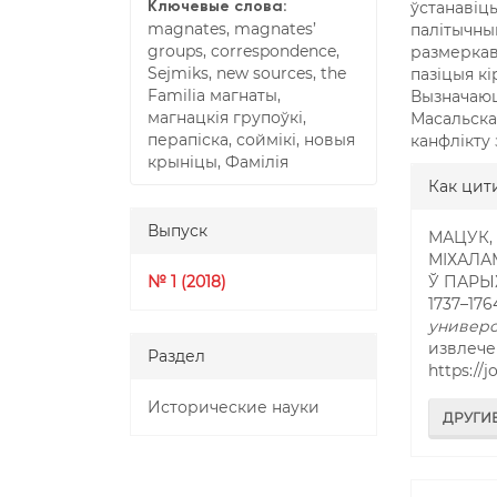
ўстанавіць
Ключевые слова:
magnates, magnates’
палітычным
groups, correspondence,
размеркав
Sejmiks, new sources, the
пазіцыя кі
Familia магнаты,
Вызначаюцц
магнацкія групоўкі,
Масальска
перапіска, соймікі, новыя
канфлікту з
крыніцы, Фамілія
##plu
Как цит
Выпуск
МАЦУК, 
МІХАЛА
№ 1 (2018)
Ў ПАРЫ
1737–176
универс
извлече
Раздел
https://
Исторические науки
ДРУГИ