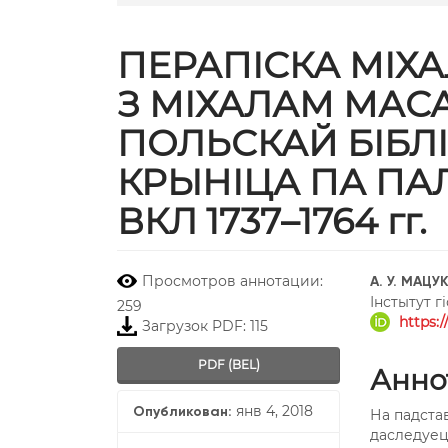
ПЕРАПІСКА МІХ
З МІХАЛАМ МАС
ПОЛЬСКАЙ БІБЛІ
КРЫНІЦА ПА ПА
ВКЛ 1737–1764 гг.
##plugins.themes.boots
##plu
Просмотров аннотации:
А. У. МАЦУ
Інстытут г
259
https:
Загрузок PDF: 115
PDF (BEL)
Анно
янв 4, 2018
Опубликован:
На падста
даследуецц