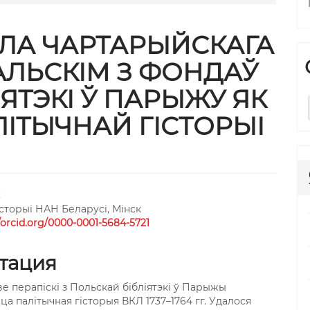
АЛА ЧАРТАРЫЙСКАГА
АЛЬСКІМ З ФОНДАЎ
ЯТЭКІ Ў ПАРЫЖУ ЯК
ЛІТЫЧНАЙ ГІСТОРЫІ
trap3.article.sidebar##
gins.themes.bootstrap3.article
К
історыі НАН Беларусі, Мінск
//orcid.org/0000-0001-5684-5721
тация
ве перапіскі з Польскай бібліятэкі ў Парыжы
а палітычная гісторыя ВКЛ 1737–1764 гг. Удалося