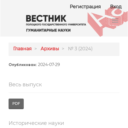
##plugins.themes.bootstrap3.accessible_menu.ma
Регистрация
Вход
##plugins.themes.bootstrap3.accessible_menu.m
##plugins.themes.bootstrap3.accessible_menu.si
Toggl
navig
Главная
Архивы
№ 3 (2024)
2024-07-29
Опубликован:
Весь выпуск
PDF
Исторические науки