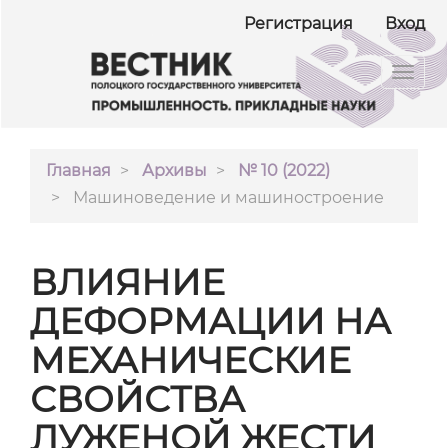
##plugins.themes.bootstrap3.accessible_menu.ma
Регистрация
Вход
##plugins.themes.bootstrap3.accessible_menu.m
##plugins.themes.bootstrap3.accessible_menu.si
Toggl
navig
Главная
Архивы
№ 10 (2022)
Машиноведение и машиностроение
ВЛИЯНИЕ
ДЕФОРМАЦИИ НА
МЕХАНИЧЕСКИЕ
СВОЙСТВА
ЛУЖЕНОЙ ЖЕСТИ