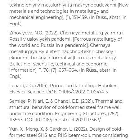
tekhnolohiyi v metalurhiyi ta mashynobuduvanni [New
materials and technologies in metallurgy and
mechanical engineering], (1), 151–159. (In Russ., abstr. in
Engl.).
Zinovʹyeva, N.G. (2022). Chernaya metallurgiya mira i
Rossii v usloviyakh pandemii [Ferrous metallurgy of
the world and Russia in a pandemic]. Chernaya
metallurgiya Byulletenʹ nauchno-tekhnicheskoy i
ekonomicheskoy informatsii [Ferrous metallurgy.
Bulletin of scientific, technical and economic
information], Т. 76, (7), 657–664. (In Russ., abstr. in
Engl.).
Lenard, J.G. (2014). Primer on flat rolling. Hoboken:
Elsevier Science. DOI: 10.1016/C2012-0-06474-5
Samiee, P. Niari, Е. & Ghandi, Е.Е. (2021). Thermal and
structural behavior of cold-formed steel frame wall
under fire condition. Engineering Structures, (252),
113563. DOI: 10.1016/j.engstruct.2021.113563/
Yun, X., Meng, Х. & Gardner, L. (2022). Design of cold-
formed steel SHS and RHS beam-columns considering