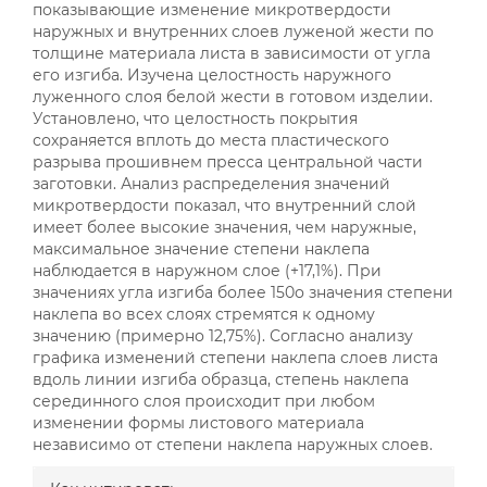
показывающие изменение микротвердости
наружных и внутренних слоев луженой жести по
толщине материала листа в зависимости от угла
его изгиба. Изучена целостность наружного
луженного слоя белой жести в готовом изделии.
Установлено, что целостность покрытия
сохраняется вплоть до места пластического
разрыва прошивнем пресса центральной части
заготовки. Анализ распределения значений
микротвердости показал, что внутренний слой
имеет более высокие значения, чем наружные,
максимальное значение степени наклепа
наблюдается в наружном слое (+17,1%). При
значениях угла изгиба более 150о значения степени
наклепа во всех слоях стремятся к одному
значению (примерно 12,75%). Согласно анализу
графика изменений степени наклепа слоев листа
вдоль линии изгиба образца, степень наклепа
серединного слоя происходит при любом
изменении формы листового материала
независимо от степени наклепа наружных слоев.
##plugins.themes.bootstrap3.a