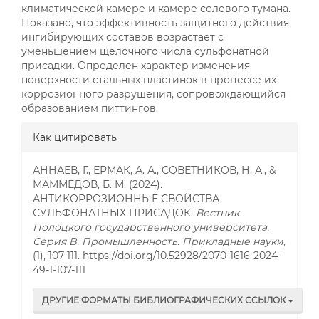
климатической камере и камере солевого тумана.
Показано, что эффективность защитного действия
ингибирующих составов возрастает с
уменьшением щелочного числа сульфонатной
присадки. Определен характер изменения
поверхности стальных пластинок в процессе их
коррозионного разрушения, сопровождающийся
образованием питтингов.
##plugins.themes.bootstrap3.a
Как цитировать
АННАЕВ, Г., ЕРМАК, А. А., СОВЕТНИКОВ, Н. А., &
МАММЕДОВ, Б. М. (2024).
АНТИКОРРОЗИОННЫЕ СВОЙСТВА
СУЛЬФОНАТНЫХ ПРИСАДОК.
Вестник
Полоцкого государственного университета.
Серия B. Промышленность. Прикладные науки
,
(1), 107-111. https://doi.org/10.52928/2070-1616-2024-
49-1-107-111
ДРУГИЕ ФОРМАТЫ БИБЛИОГРАФИЧЕСКИХ ССЫЛОК