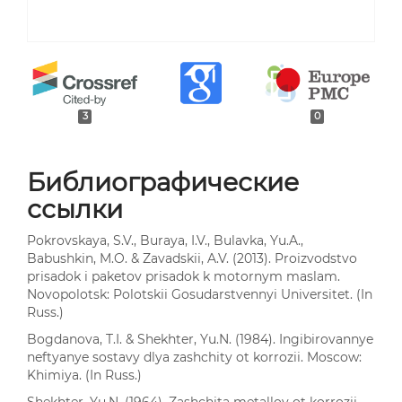
3
0
Библиографические
ссылки
Pokrovskaya, S.V., Buraya, I.V., Bulavka, Yu.A.,
Babushkin, M.O. & Zavadskii, A.V. (2013). Proizvodstvo
prisadok i paketov prisadok k motornym maslam.
Novopolotsk: Polotskii Gosudarstvennyi Universitet. (In
Russ.)
Bogdanova, T.I. & Shekhter, Yu.N. (1984). Ingibirovannye
neftyanye sostavy dlya zashchity ot korrozii. Moscow:
Khimiya. (In Russ.)