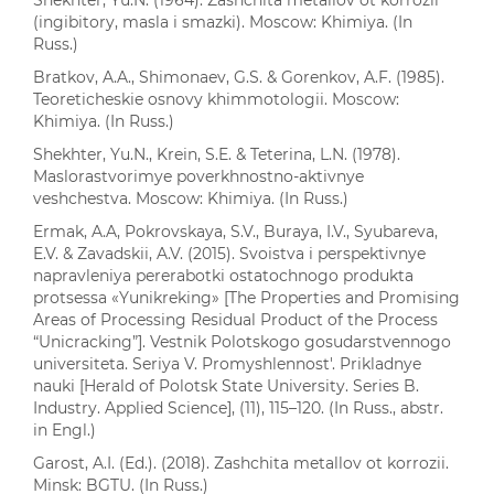
Shekhter, Yu.N. (1964). Zashchita metallov ot korrozii
(ingibitory, masla i smazki). Moscow: Khimiya. (In
Russ.)
Bratkov, A.A., Shimonaev, G.S. & Gorenkov, A.F. (1985).
Teoreticheskie osnovy khimmotologii. Moscow:
Khimiya. (In Russ.)
Shekhter, Yu.N., Krein, S.E. & Teterina, L.N. (1978).
Maslorastvorimye poverkhnostno-aktivnye
veshchestva. Moscow: Khimiya. (In Russ.)
Ermak, A.A, Pokrovskaya, S.V., Buraya, I.V., Syubareva,
E.V. & Zavadskii, A.V. (2015). Svoistva i perspektivnye
napravleniya pererabotki ostatochnogo produkta
protsessa «Yunikreking» [The Properties and Promising
Areas of Processing Residual Product of the Process
“Unicracking”]. Vestnik Polotskogo gosudarstvennogo
universiteta. Seriya V. Promyshlennost'. Prikladnye
nauki [Herald of Polotsk State University. Series B.
Industry. Applied Science], (11), 115–120. (In Russ., abstr.
in Engl.)
Garost, A.I. (Ed.). (2018). Zashchita metallov ot korrozii.
Minsk: BGTU. (In Russ.)