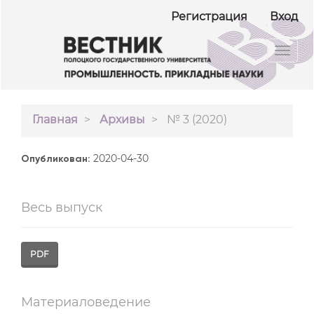
##plugins.themes.bootstrap3.accessible_menu.ma
Регистрация
Вход
##plugins.themes.bootstrap3.accessible_menu.m
##plugins.themes.bootstrap3.accessible_menu.si
Toggl
navig
Главная
Архивы
№ 3 (2020)
2020-04-30
Опубликован:
Весь выпуск
PDF
Материаловедение