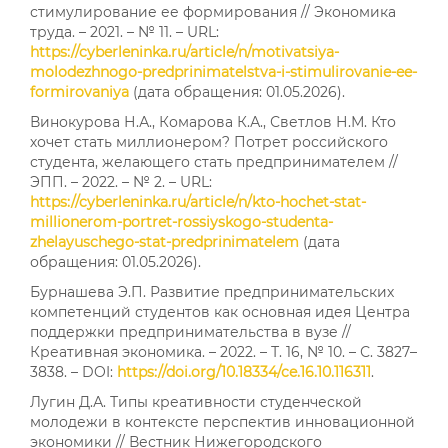
стимулирование ее формирования // Экономика
труда. – 2021. – № 11. – URL:
https://cyberleninka.ru/article/n/motivatsiya-
molodezhnogo-predprinimatelstva-i-stimulirovanie-ee-
formirovaniya
(дата обращения: 01.05.2026).
Винокурова Н.А., Комарова К.А., Светлов Н.М. Кто
хочет стать миллионером? Потрет российского
студента, желающего стать предпринимателем //
ЭПП. – 2022. – № 2. – URL:
https://cyberleninka.ru/article/n/kto-hochet-stat-
millionerom-portret-rossiyskogo-studenta-
zhelayuschego-stat-predprinimatelem
(дата
обращения: 01.05.2026).
Бурнашева Э.П. Развитие предпринимательских
компетенций студентов как основная идея Центра
поддержки предпринимательства в вузе //
Креативная экономика. – 2022. – Т. 16, № 10. – С. 3827–
3838. – DOI:
https://doi.org/10.18334/ce.16.10.116311
.
Лугин Д.А. Типы креативности студенческой
молодежи в контексте перспектив инновационной
экономики // Вестник Нижегородского