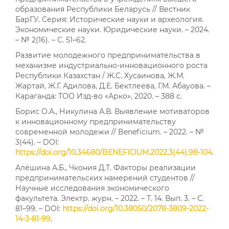
образования Республики Беларусь // Вестник
БарГУ. Серия: Исторические науки и археология.
Экономические науки. Юридические науки. – 2024.
– № 2(16). – С. 51–62.
Развитие молодежного предпринимательства в
механизме индустриально-инновационного роста
Республики Казахстан / Ж.С. Хусаинова, Ж.М.
Жартай, Ж.Г. Адилова, Д.Е. Бектлеева, Г.М. Абауова. –
Караганда: ТОО Изд-во «Арко», 2020. – 388 с.
Борис О.А., Никулина А.В. Выявление мотиваторов
к инновационному предпринимательству
современной молодежи // Beneficium. – 2022. – №
3(44). – DOI:
https://doi.org/10.34680/BENEFICIUM.2022.3(44).98-104
.
Алёшина А.Б., Чкония Д.Т. Факторы реализации
предпринимательских намерений студентов //
Научные исследования экономического
факультета. Электр. журн. – 2022. – Т. 14. Вып. 3. – С.
81–99. – DOI:
https://doi.org/10.38050/2078-3809-2022-
14-3-81-99
.