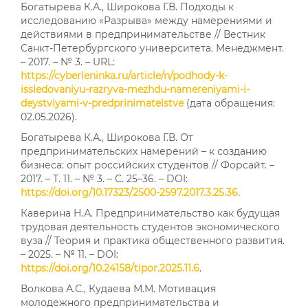
Богатырева К.А., Широкова Г.В. Подходы к
исследованию «Разрыва» между намерениями и
действиями в предпринимательстве // Вестник
Санкт-Петербургского университета. Менеджмент.
– 2017. – № 3. – URL:
https://cyberleninka.ru/article/n/podhody-k-
issledovaniyu-razryva-mezhdu-namereniyami-i-
deystviyami-v-predprinimatelstve
(дата обращения:
02.05.2026).
Богатырева К.А., Широкова Г.В. От
предпринимательских намерений – к созданию
бизнеса: опыт российских студентов // Форсайт. –
2017. – Т. 11. – № 3. – С. 25–36. – DOI:
https://doi.org/10.17323/2500-2597.2017.3.25.36
.
Каверина Н.А. Предпринимательство как будущая
трудовая деятельность студентов экономического
вуза // Теория и практика общественного развития.
– 2025. – № 11. – DOI:
https://doi.org/10.24158/tipor.2025.11.6
.
Волкова А.С., Кудаева М.М. Мотивация
молодежного предпринимательства и