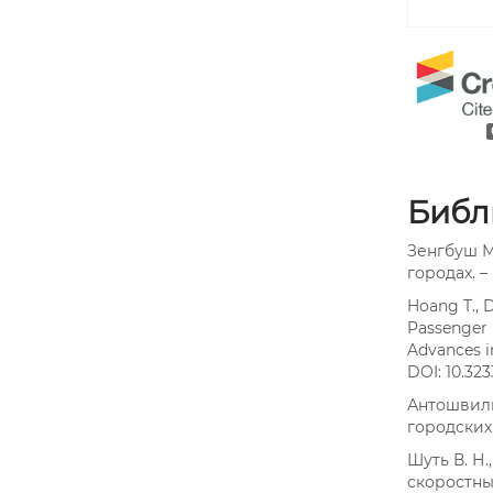
Библ
Зенгбуш М
городах. – 
Hoang T., D
Passenger 
Advances in
DOI: 10.32
Антошвили
городских 
Шуть В. Н
скоростны