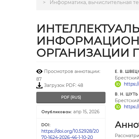
Информатика, вычислительная те
ИНТЕЛЛЕКТУАЛ
ИНФОРМАЦИОН
ОРГАНИЗАЦИИ 
##plugins.themes.boots
##plu
Просмотров аннотации:
Е. В. ШВЕ
Брестский
87
https:
Загрузок PDF: 48
В. Н. ШУТЬ
PDF (RUS)
Брестский
https:
апр 15, 2026
Опубликован:
Анно
DOI:
https://doi.org/10.52928/20
Рассматри
70-1624-2026-46-1-10-20