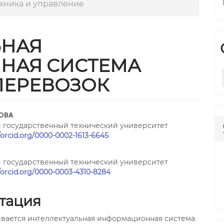
хника и управление
ЬНАЯ
НАЯ СИСТЕМА
ПЕРЕВОЗОК
trap3.article.sidebar##
gins.themes.bootstrap3.article
ЦОВА
 государственный технический университет
//orcid.org/0000-0002-1613-6645
 государственный технический университет
//orcid.org/0000-0003-4310-8284
тация
вается интеллектуальная информационная система