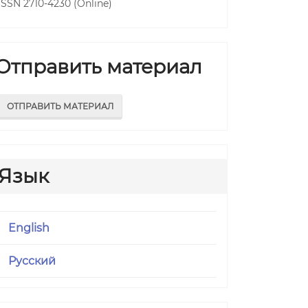
ISSN 2710-4230 (Online)
Отправить материал
ОТПРАВИТЬ МАТЕРИАЛ
.main##
Язык
English
Русский