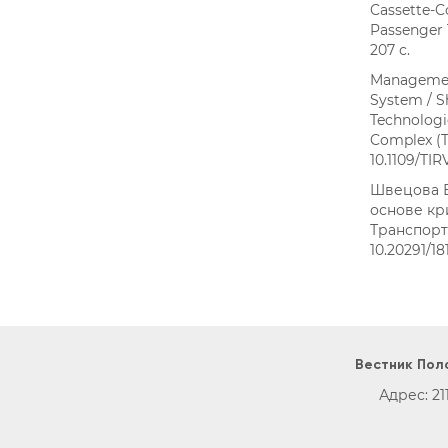
Cassette-C
Passenger 
207 с.
Management
System / Sh
Technologi
Complex (TI
10.1109/TI
Швецова Е
основе кр
Транспорт У
10.20291/1
Вестник Пол
Адрес: 21