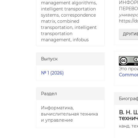
ИНФОР
management algorithms,
ПЕРЕВО
intelligent transportation
универс
systems, correspondence
https://
matrix, combined
transportation, intelligent
transportation
ДРУГИ
management, infobus
Выпуск
Это про
№ 1 (2026)
Commons
Раздел
Биограф
Информатика,
В. Н. 
вычислительная техника
техни
и управление
канд. те