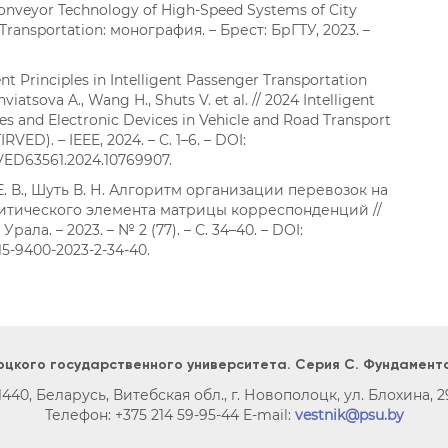
onveyor Technology of High-Speed Systems of City
Transportation: монография. – Брест: БрГТУ, 2023. –
 Principles in Intelligent Passenger Transportation
viatsova A., Wang H., Shuts V. et al. // 2024 Intelligent
es and Electronic Devices in Vehicle and Road Transport
RVED). – IEEE, 2024. – С. 1–6. – DOI:
RVED63561.2024.10769907.
. В., Шуть В. Н. Алгоритм организации перевозок на
итического элемента матрицы корреспонденций //
рала. – 2023. – № 2 (77). – С. 34–40. – DOI:
815-9400-2023-2-34-40.
оцкого государственного университета. Серия C. Фундамент
1440, Беларусь, Витебская обл., г. Новополоцк, ул. Блохина, 29
Телефон: +375 214 59-95-44 E-mail:
vestnik@psu.by