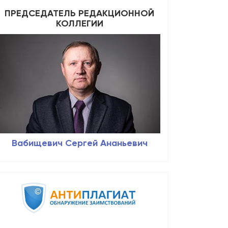
ПРЕДСЕДАТЕЛЬ РЕДАКЦИОННОЙ
КОЛЛЕГИИ
Вабищевич Сергей Ананьевич
details##