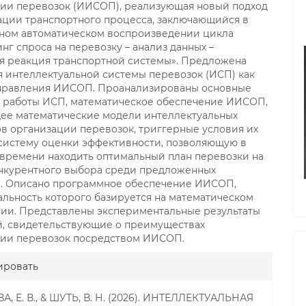
ии перевозок (ИИСОП), реализующая новый подход
ации транспортного процесса, заключающийся в
ном автоматическом воспроизведении цикла
нг спроса на перевозку – анализ данных –
я реакция транспортной системы». Предложена
 интеллектуальной системы перевозок (ИСП) как
управления ИИСОП. Проанализированы основные
 работы ИСП, математическое обеспечение ИИСОП,
ее математические модели интеллектуальных
в организации перевозок, триггерные условия их
 систему оценки эффективности, позволяющую в
времени находить оптимальный план перевозки на
нкурентного выбора среди предложенных
в. Описано программное обеспечение ИИСОП,
льность которого базируется на математическом
ии. Представлены экспериментальные результаты
, свидетельствующие о преимуществах
ции перевозок посредством ИИСОП.
gins.themes.bootstrap3.article.
ировать
, Е. В., & ШУТЬ, В. Н. (2026). ИНТЕЛЛЕКТУАЛЬНАЯ