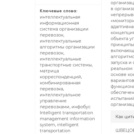
организац
в организ
Ключевые слова:
непрерыв
интеллектуальная
«монитори
информационная
адаптивна
система организации
концепция
перевозок,
объекта 
интеллектуальные
принципы
алгоритмы организации
включающ
перевозок,
алгоритмо
интеллектуальные
запуска и
транспортные системы,
реальном 
матрица
основе ко
корреспонденций,
варианто
комбинированная
функциона
перевозка,
обеспечен
интеллектуальное
испытаний
управление
организа
перевозками, инфобус
##plu
Intelligent transportation
Как цит
management information
system, intelligent
ШВЕЦОВА
transportation