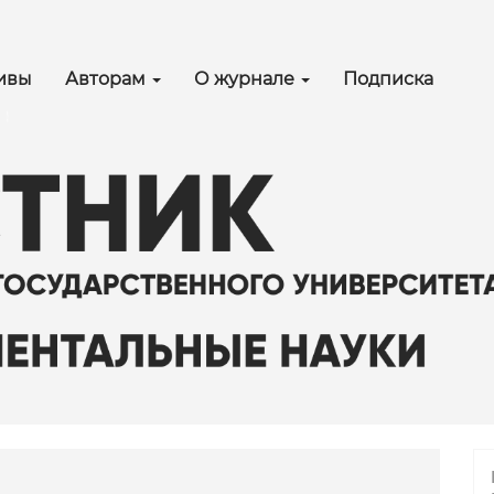
in_navigation##
ain_content##
debar##
ивы
Авторам
О журнале
Подписка