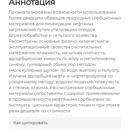
Аннотация
Проанализированы возможности использования
более двадцати образцов природных сорбционных
материалов для ликвидации нефтяных
загрязнений путем утилизации отходов
деревообработки и сельского хозяйства.
Рассмотрены основные физико-химические и
эксплуатационные свойства растительных
материалов: влажность, насыпная плотность,
адсорбционная емкость по йоду и метиленовому
синему, суммарный объем пор методом
«молекулярных щупов» по воде, ацетону и толуолу.
Изучена адсорбция нефти и нефтепродуктов по
ускоренному методу, водопоглощение, плавучесть
и степень отжима. Рассмотренные сорбционные
материалы сопоставимы с широко применяемыми
в промышленности нефтяными сорбентами по
эксплуата- ционным характеристикам и при этом в
разы дешевле по стоимости.
##plugins.themes.bootstrap3.a
Как цитировать