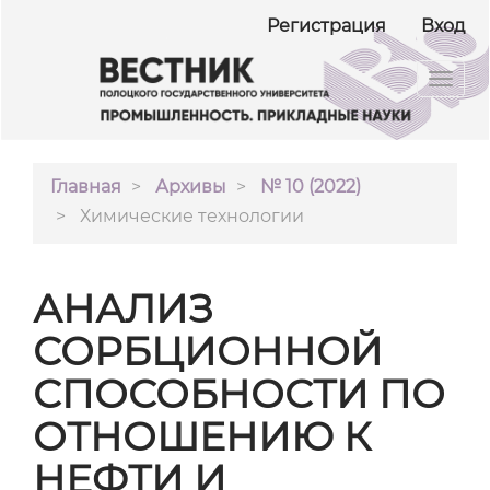
##plugins.themes.bootstrap3.accessible_menu.ma
Регистрация
Вход
##plugins.themes.bootstrap3.accessible_menu.m
##plugins.themes.bootstrap3.accessible_menu.si
Toggl
navig
Главная
Архивы
№ 10 (2022)
Химические технологии
АНАЛИЗ
СОРБЦИОННОЙ
СПОСОБНОСТИ ПО
ОТНОШЕНИЮ К
НЕФТИ И