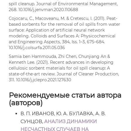
spill cleanup. Journal of Environmental Management,
268. 10.1016/j.jenvman.2020.110688
Cojocaru, C., Macoveanu, M. & Cretescu, I. (2011). Peat-
based sorbents for the removal of oil spills from water
surface: Application of artificial neural network
modeling. Colloids and Surfaces A: Physicochemical
and Engineering Aspects, 384, Iss. 1–3, 675–684.
10.1016/j.colsurfa.2011.05.036
Samia ben Hammouda, Zhi Chen, Chunjiang An &
Kenneth Lee. (2021). Recent advances in developing
cellulosic sorbent materials for oil spill cleanup: A
state-of-the-art review. Journal of Cleaner Production,
311. 10.1016/j.jclepro.2021.127630
Рекомендуемые статьи автора
(авторов)
В. П. ИВАНОВ, Ю. А. БУЛАВКА, А. В.
СУНЦОВ,
АНАЛИЗ ДИНАМИКИ
НЕСЧАСТНЫХ СЛУЧАЕВ НА