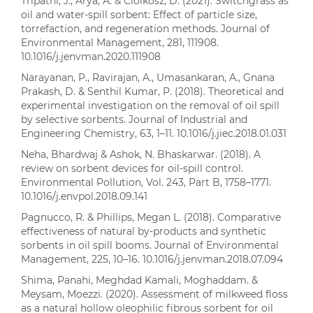
Tripathi, J., Arya, A. & Ciolkosz, D. (2021). Switchgrass as
oil and water-spill sorbent: Effect of particle size,
torrefaction, and regeneration methods. Journal of
Environmental Management, 281, 111908.
10.1016/j.jenvman.2020.111908
Narayanan, P., Ravirajan, A., Umasankaran, A., Gnana
Prakash, D. & Senthil Kumar, P. (2018). Theoretical and
experimental investigation on the removal of oil spill
by selective sorbents. Journal of Industrial and
Engineering Chemistry, 63, 1–11. 10.1016/j.jiec.2018.01.031
Neha, Bhardwaj & Ashok, N. Bhaskarwar. (2018). A
review on sorbent devices for oil-spill control.
Environmental Pollution, Vol. 243, Part B, 1758–1771.
10.1016/j.envpol.2018.09.141
Pagnucco, R. & Phillips, Megan L. (2018). Comparative
effectiveness of natural by-products and synthetic
sorbents in oil spill booms. Journal of Environmental
Management, 225, 10–16. 10.1016/j.jenvman.2018.07.094
Shima, Panahi, Meghdad Kamali, Moghaddam. &
Meysam, Moezzi. (2020). Assessment of milkweed floss
as a natural hollow oleophilic fibrous sorbent for oil