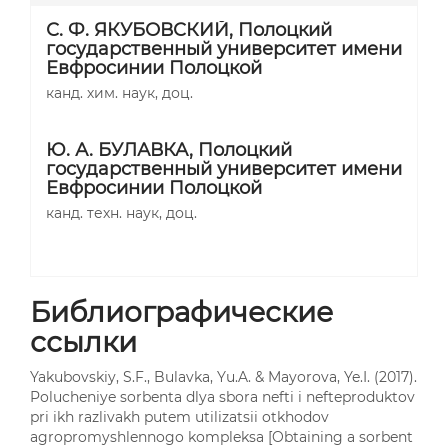
С. Ф. ЯКУБОВСКИЙ,
Полоцкий
государственный университет имени
Евфросинии Полоцкой
канд. хим. наук, доц.
Ю. А. БУЛАВКА,
Полоцкий
государственный университет имени
Евфросинии Полоцкой
канд. техн. наук, доц.
Библиографические
ссылки
Yakubovskiy, S.F., Bulavka, Yu.A. & Mayorova, Ye.I. (2017).
Polucheniye sorbenta dlya sbora nefti i nefteproduktov
pri ikh razlivakh putem utilizatsii otkhodov
agropromyshlennogo kompleksa [Obtaining a sorbent