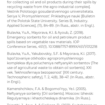
for collecting oil and oil products during their spills by
recycling waste from the agro-industrial complex].
Vestnik Polotsogo gosudarstvennogo universitetata.
Seriya V, Promyshlennost'. Prikladnyye nauki [Bulletin
of the Polotsk State University. Series B, Industry.
Applied Sciences], (11), 84–89. (In Russ., abstr. in Engl.).
Bulavka, Yu.A., Mayorava, K.I. & Ayoub, Z. (2018).
Emergency sorbents for oil and petroleum product
spills based on vegetable raw materials. IOP
Conference Series, 451(1). 10.1088/1757-899X/451/1/012218
Bulavka, Yu.A., Yakubovskiy, S.F. & Mayorava, K.I. (2017).
Ispol'zovaniye otkhodov agropromyshlennogo
kompleksa dlya polucheniya neftyanykh sorbentov [The
use of agricultural waste to obtain oil sorbents]. XXI
vek. Tekhnosfernaya bezopasnost' [XXI century.
Technospheric safety], Т. 2, 4(8), 38–47. (In Russ., abstr.
in Engl.).
Kamenshchikov, F.A. & Bogomol'nyy, Ye.I. (2005).
Neftyanyye sorbenty [Oil sorbents]. Moscow: Izhevsk:
Regulyarnaya i khaoticheskaya dinamika. (In Russ.).