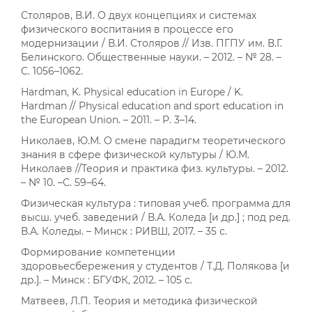
Столяров, В.И. О двух концепциях и системах
физического воспитания в процессе его
модернизации / В.И. Столяров // Изв. ПГПУ им. В.Г.
Белинского. Общественные науки. – 2012. – № 28. –
С. 1056–1062.
Hardman, K. Physical education in Europe / K.
Hardman // Physical education and sport education in
the European Union. – 2011. – Р. 3–14.
Николаев, Ю.М. О смене парадигм теоретического
знания в сфере физической культуры / Ю.М.
Николаев //Теория и практика физ. культуры. – 2012.
– № 10. –С. 59–64.
Физическая культура : типовая учеб. программа для
высш. учеб. заведений / В.А. Коледа [и др.] ; под ред.
В.А. Коледы. – Минск : РИВШ, 2017. – 35 с.
Формирование компетенции
здоровьесбережения у студентов / Т.Д. Полякова [и
др.]. – Минск : БГУФК, 2012. – 105 с.
Матвеев, Л.П. Теория и методика физической