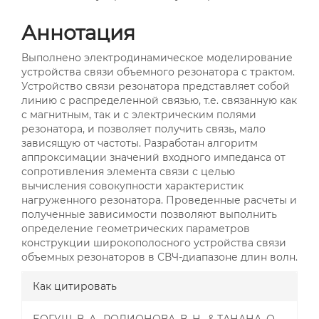
Аннотация
Выполнено электродинамическое моделирование
устройства связи объемного резонатора с трактом.
Устройство связи резонатора представляет собой
линию с распределенной связью, т.е. связанную как
с магнитным, так и с электрическим полями
резонатора, и позволяет получить связь, мало
зависящую от частоты. Разработан алгоритм
аппроксимации значений входного импеданса от
сопротивления элемента связи с целью
вычисления совокупности характеристик
нагруженного резонатора. Проведенные расчеты и
полученные зависимости позволяют выполнить
определение геометрических параметров
конструкции широкополосного устройства связи
объемных резонаторов в СВЧ-диапазоне длин волн.
##plugins.themes.bootstrap3.a
Как цитировать
БОГУШ, В. А., РОДИОНОВА, В. Н., & ТАНАНА, О.