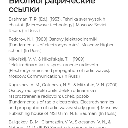
Библиографические
ссылки
Brahman, T. R. (Ed.). (1953). Tehnika sverhvysokih
chastot. [Microwave technology]. Moscow: Soviet
Radio. (In Russ.)
Fedorov, N. I. (1980) Osnovy jelektrodinamiki
[Fundamentals of electrodynamics]. Moscow: Higher
school. (In Russ.)
Nikol'skij, V. V., & Nikol'skaja, T. I. (1989)
Jelektrodinamika i rasprostranenie radiovoln
[Electrodynamics and propagation of radio waves].
Moscow: Communication. (In Russ.)
Kugushev, A. M., Golubeva, N. S., & Mitrohin, V. N. (2001)
Osnovy radiojelektroniki. Jelektrodinamika i
rasprostranenie radiovoln: ucheb. posob.
[Fundamentals of radio electronics. Electrodynamics
and propagation of radio waves: study guide]. Moscow:
Publishing house of MSTU im. N. E. Bauman. (In Russ.).
Bulgakov, B. M., Glamazdin, V. V., Skresanov, V. N., &
Natarov, M. P. (1998) Svojstva kvaziopticheskogo