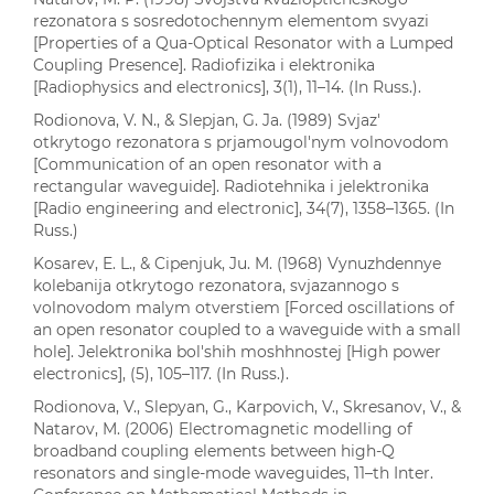
rezonatora s sosredotochennym elementom svyazi
[Properties of a Qua-Optical Resonator with a Lumped
Coupling Presence]. Radiofizika i elektronika
[Radiophysics and electronics], 3(1), 11–14. (In Russ.).
Rodionova, V. N., & Slepjan, G. Ja. (1989) Svjaz'
otkrytogo rezonatora s prjamougol'nym volnovodom
[Communication of an open resonator with a
rectangular waveguide]. Radiotehnika i jelektronika
[Radio engineering and electronic], 34(7), 1358–1365. (In
Russ.)
Kosarev, E. L., & Cipenjuk, Ju. M. (1968) Vynuzhdennye
kolebanija otkrytogo rezonatora, svjazannogo s
volnovodom malym otverstiem [Forced oscillations of
an open resonator coupled to a waveguide with a small
hole]. Jelektronika bol'shih moshhnostej [High power
electronics], (5), 105–117. (In Russ.).
Rodionova, V., Slepyan, G., Karpovich, V., Skresanov, V., &
Natarov, M. (2006) Electromagnetic modelling of
broadband coupling elements between high-Q
resonators and single-mode waveguides, 11–th Inter.