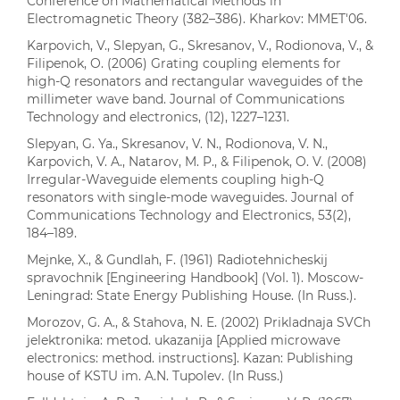
Conference on Mathematical Methods in
Electromagnetic Theory (382–386). Kharkov: MMET'06.
Karpovich, V., Slepyan, G., Skresanov, V., Rodionova, V., &
Filipenok, O. (2006) Grating coupling elements for
high-Q resonators and rectangular waveguides of the
millimeter wave band. Journal of Communications
Technology and electronics, (12), 1227–1231.
Slepyan, G. Ya., Skresanov, V. N., Rodionova, V. N.,
Karpovich, V. A., Natarov, M. P., & Filipenok, O. V. (2008)
Irregular-Waveguide elements coupling high-Q
resonators with single-mode waveguides. Journal of
Communications Technology and Electronics, 53(2),
184–189.
Mejnke, X., & Gundlah, F. (1961) Radiotehnicheskij
spravochnik [Engineering Handbook] (Vol. 1). Moscow-
Leningrad: State Energy Publishing House. (In Russ.).
Morozov, G. A., & Stahova, N. E. (2002) Prikladnaja SVCh
jelektronika: metod. ukazanija [Applied microwave
electronics: method. instructions]. Kazan: Publishing
house of KSTU im. A.N. Tupolev. (In Russ.)