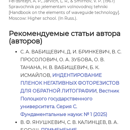
Fel'dshtejn, A. P., Jarvich, L. R., & Smirnov, V. P. (1967)
Spravochnik po jelementam volnovodnoj tehniki
[Handbook on the elements of waveguide technology].
Moscow: Higher school. (In Russ.).
Рекомендуемые статьи автора
(авторов)
С. А. ВАБИЩЕВИЧ, Д. И. БРИНКЕВИЧ, В. С.
ПРОСОЛОВИЧ, О. А. ЗУБОВА, О. В.
ТАНАНА, Н. В. ВАБИЩЕВИЧ, Б. К.
ИСМАЙЛОВ,
ИНДЕНТИРОВАНИЕ
ПЛЕНОК НЕГАТИВНЫХ ФОТОРЕЗИСТОВ
ДЛЯ ОБРАТНОЙ ЛИТОГРАФИИ
,
Вестник
Полоцкого государственного
университета. Серия С.
Фундаментальные науки: № 1 (2025)
В. Ф. ЯНУШКЕВИЧ, С. В. КАЛИНЦЕВ, В. А.