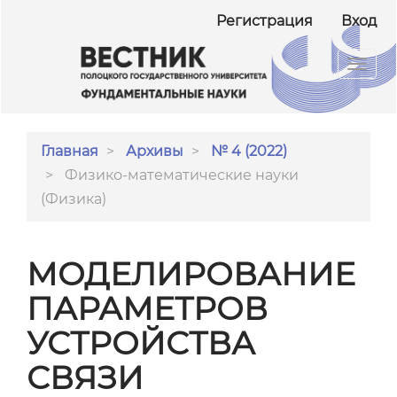
##plugins.themes.bootstrap3.accessible_menu.ma
Регистрация
Вход
##plugins.themes.bootstrap3.accessible_menu.m
##plugins.themes.bootstrap3.accessible_menu.si
Toggl
navig
Главная
Архивы
№ 4 (2022)
Физико-математические науки
(Физика)
МОДЕЛИРОВАНИЕ
ПАРАМЕТРОВ
УСТРОЙСТВА
СВЯЗИ