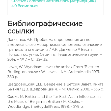
Creative Commons «Attribution» («Атрибуция»)
4.0 Всемирная
.
Библиографические
ссылки
Данченко, А.К. Проблема определения англо-
американского модернизма: феноменологические
границы и специфика / А.К. Данченко // Вестн.
Полоц. гос. ун-та. Серия Е. Педагогические науки. –
2014. – № 7. – С. 132–135.
Lewis, W. Wyndham Lewis the artist / From ‘Blast’ to
Burlington house / W. Lewis. – N.Y.: ArdentMedia, 1971. –
380 p.
Щедровицкий, Д.В. Введение в Ветхий Завет. Книга
Бытия / Д.В. Щедровицкий. – М.: Оклик, 2008. – 336 с.
Cooke, M. Britten and the Far East: Asian Influences in
the Music of Benjamin Britten / M. Cooke. –
Woodbridge: theBoydellPress, 1998. – 279 p.