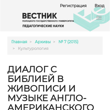
##plugins.themes.bootstrap3.accessible_menu.ma
Регистрация
Вход
##plugins.themes.bootstrap3.accessible_menu.m
##plugins.themes.bootstrap3.accessible_menu.si
Toggl
navig
Главная
Архивы
№ 7 (2015)
Культурология
ДИАЛОГ С
БИБЛИЕЙ В
ЖИВОПИСИ И
МУЗЫКЕ АНГЛО-
АМЕРИКАНСКОГО