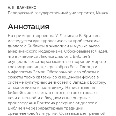
##plugins.themes.bootstrap3
А. К. ДАНЧЕНКО
Белорусский государственный университет, Минск
Аннотация
На примере творчества У. Льюиса и Б. Бриттена
исследуется культурологическая проблематика
диалога с Библией в живописи и музыке англо-
американского модернизма. Обосновывается идея,
что в живописи Льюиса диалог с Библией
осуществляется через сюжеты о творении мира, о
трех мироносицах, через образ Бога-Творца и
мифологему Земли Обетованной; его образы и
сюжеты тесно связаны со смещением фокуса в
системе культурных ценностей с Запада к Востоку,
от монотеизма к политеизму. Написанные на
библейские сюжеты о потопе, о трех отроках в
печи огненной и о блудном сыне оперные
произведения Бриттена раскрывают диалог с
Библией через характерные традиции
средневековой литургии. Оставаясь центральной