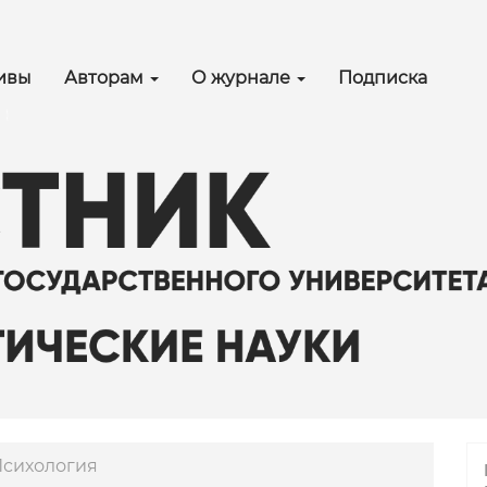
in_navigation##
ain_content##
debar##
ивы
Авторам
О журнале
Подписка
сихология