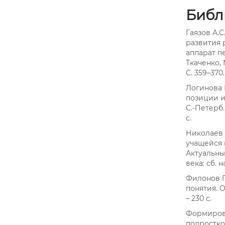
Библ
Гаязов А.
развития 
аппарат пе
Ткаченко, 
С. 359–370.
Логинова 
позиции и
С.-Петерб.
с.
Николаев 
учащейся 
Актуальны
века: сб. на
Филонов Г
понятия. 
– 230 с.
Формирова
подростко