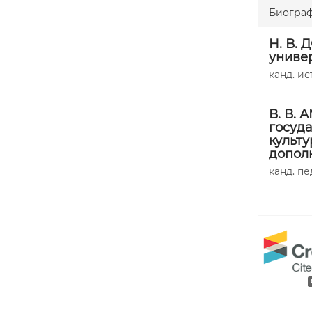
Биогра
Н. В.
униве
канд. ист
В. В.
госуд
культу
допол
канд. пе