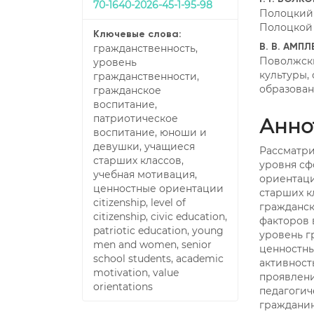
70-1640-2026-45-1-95-98
Полоцкий
Полоцкой
Ключевые слова:
гражданственность,
В. В. АМПЛ
Поволжск
уровень
культуры,
гражданственности,
образован
гражданское
воспитание,
патриотическое
Анно
воспитание, юноши и
девушки, учащиеся
Рассматри
старших классов,
уровня сф
учебная мотивация,
ориентаци
ценностные ориентации
старших к
citizenship, level of
гражданск
citizenship, civic education,
факторов 
patriotic education, young
уровень г
men and women, senior
ценностн
school students, academic
активност
motivation, value
проявлени
orientations
педагогич
гражданин