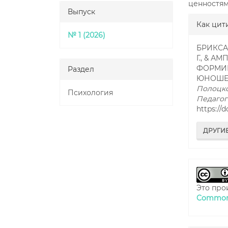
ценностям
Выпуск
##plu
Как цит
№ 1 (2026)
БРИКСА, 
Г., & А
ФОРМИР
Раздел
ЮНОШЕЙ
Полоцко
Психология
Педагог
https://
ДРУГИ
Это про
Commons