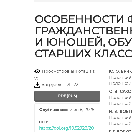
ОСОБЕННОСТИ
ГРАЖДАНСТВЕН
И ЮНОШЕЙ, ОБ
СТАРШИХ КЛАСС
##plugins.themes.boots
##plu
Просмотров аннотации:
Ю. О. БРИ
Полоцкий
70
Полоцкой
Загрузок PDF: 22
О. В. САК
PDF (RUS)
Полоцкий
Полоцкой
июн 8, 2026
Опубликован:
Н. В. ДОВ
Полоцкий
DOI:
Полоцкой
https://doi.org/10.52928/20
Г. Г. ВОЛК