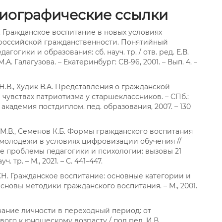
иографические ссылки
С. Гражданское воспитание в новых условиях
российской гражданственности. Понятийный
дагогики и образования: сб. науч. тр. / отв. ред. Е.В.
М.А. Галагузова. – Екатеринбург: СВ-96, 2001. – Вып. 4. –
Н.В., Худик В.А. Представления о гражданской
 чувствах патриотизма у старшеклассников. – СПб.:
 академия постдиплом. пед. образования, 2007. – 130
М.В., Семенов К.Б. Формы гражданского воспитания
молодежи в условиях цифровизации обучения //
е проблемы педагогики и психологии: вызовы 21
уч. тр. – М., 2021. – С. 441–447.
.Н. Гражданское воспитание: основные категории и
Основы методики гражданского воспитания. – М., 2001.
ние личности в переходный период: от
вого к юношескому возрасту / под ред. И.В.