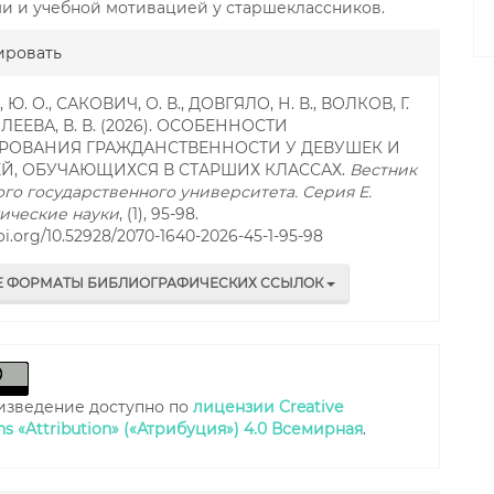
и и учебной мотивацией у старшеклассников.
gins.themes.bootstrap3.article.
ировать
Ю. О., САКОВИЧ, О. В., ДОВГЯЛО, Н. В., ВОЛКОВ, Г.
МПЛЕЕВА, В. В. (2026). ОСОБЕННОСТИ
ОВАНИЯ ГРАЖДАНСТВЕННОСТИ У ДЕВУШЕК И
, ОБУЧАЮЩИХСЯ В СТАРШИХ КЛАССАХ.
Вестник
го государственного университета. Серия E.
ические науки
, (1), 95-98.
doi.org/10.52928/2070-1640-2026-45-1-95-98
Е ФОРМАТЫ БИБЛИОГРАФИЧЕСКИХ ССЫЛОК
изведение доступно по
лицензии Creative
 «Attribution» («Атрибуция») 4.0 Всемирная
.