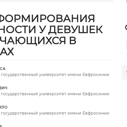
 ФОРМИРОВАНИЯ
НОСТИ У ДЕВУШЕК
УЧАЮЩИХСЯ В
АХ
trap3.article.sidebar##
gins.themes.bootstrap3.article
КСА
 государственный университет имени Евфросинии
ОВИЧ
 государственный университет имени Евфросинии
ГЯЛО
 государственный университет имени Евфросинии
ОВ