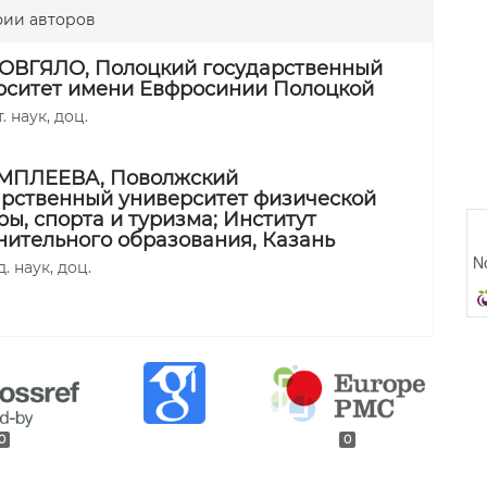
фии авторов
 ДОВГЯЛО,
Полоцкий государственный
рситет имени Евфросинии Полоцкой
. наук, доц.
 АМПЛЕЕВА,
Поволжский
арственный университет физической
ры, спорта и туризма; Институт
нительного образования, Казань
No
д. наук, доц.
0
0