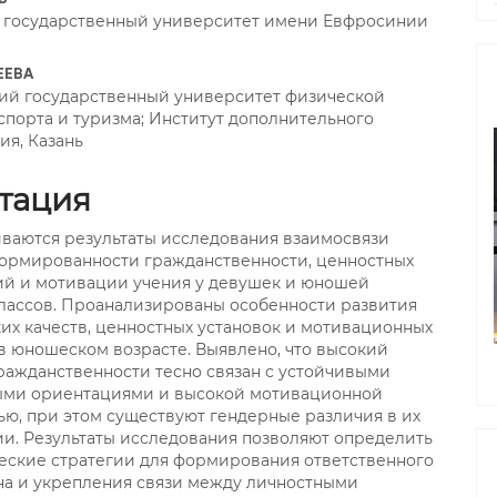
 государственный университет имени Евфросинии
ЕЕВА
ий государственный университет физической
 спорта и туризма; Институт дополнительного
ия, Казань
тация
ваются результаты исследования взаимосвязи
ормированности гражданственности, ценностных
й и мотивации учения у девушек и юношей
лассов. Проанализированы особенности развития
их качеств, ценностных установок и мотивационных
в юношеском возрасте. Выявлено, что высокий
ражданственности тесно связан с устойчивыми
ыми ориентациями и высокой мотивационной
ью, при этом существуют гендерные различия в их
и. Результаты исследования позволяют определить
еские стратегии для формирования ответственного
а и укрепления связи между личностными