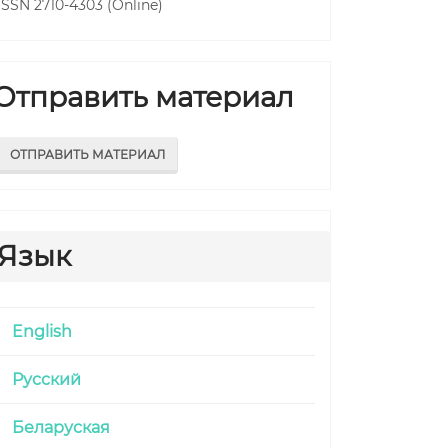
ISSN 2710-4303 (Online)
Отправить материал
ОТПРАВИТЬ МАТЕРИАЛ
.main##
Язык
English
Русский
Беларуская