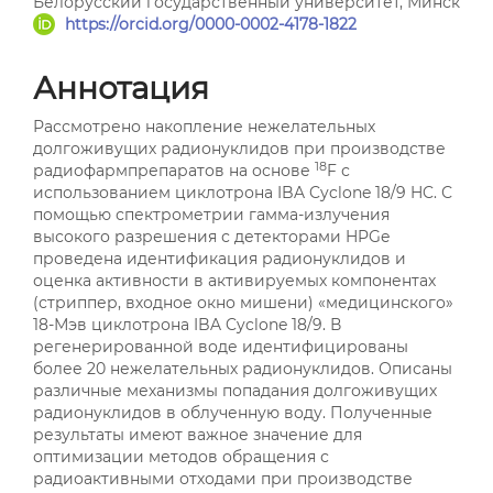
Белорусский государственный университет, Минск
https://orcid.org/0000-0002-4178-1822
Аннотация
Рассмотрено накопление нежелательных
долгоживущих радионуклидов при производстве
18
радиофармпрепаратов на основе
F с
использованием циклотрона IBA Cyclone 18/9 HC. С
помощью спектрометрии гамма-излучения
высокого разрешения с детекторами HPGe
проведена идентификация радионуклидов и
оценка активности в активируемых компонентах
(стриппер, входное окно мишени) «медицинского»
18-Мэв циклотрона IBA Cyclone 18/9. В
регенерированной воде идентифицированы
более 20 нежелательных радионуклидов. Описаны
различные механизмы попадания долгоживущих
радионуклидов в облученную воду. Полученные
результаты имеют важное значение для
оптимизации методов обращения с
радиоактивными отходами при производстве