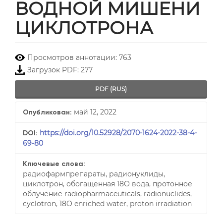
ВОДНОЙ МИШЕНИ
ЦИКЛОТРОНА
##plugins.themes.bootstrap3.
Просмотров аннотации: 763
Загрузок PDF: 277
PDF (RUS)
май 12, 2022
Опубликован:
https://doi.org/10.52928/2070-1624-2022-38-4-
DOI:
69-80
Ключевые слова:
радиофармпрепараты, радионуклиды,
циклотрон, обогащенная 18О вода, протонное
облучение radiopharmaceuticals, radionuclides,
cyclotron, 18O enriched water, proton irradiation