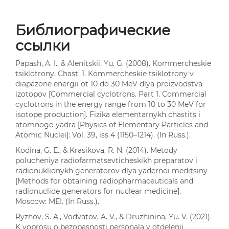
Библиографические
ссылки
Papash, A. I., & Alenitskii, Yu. G. (2008). Kommercheskie
tsiklotrony. Chast' 1. Kommercheskie tsiklotrony v
diapazone energii ot 10 do 30 MeV dlya proizvodstva
izotopov [Commercial cyclotrons. Part 1. Commercial
cyclotrons in the energy range from 10 to 30 MeV for
isotope production]. Fizika elementarnykh chastits i
atomnogo yadra [Physics of Elementary Particles and
Atomic Nuclei]: Vol. 39, iss 4 (1150–1214). (In Russ.).
Kodina, G. E., & Krasikova, R. N. (2014). Metody
polucheniya radiofarmatsevticheskikh preparatov i
radionuklidnykh generatorov dlya yadernoi meditsiny
[Methods for obtaining radiopharmaceuticals and
radionuclide generators for nuclear medicine].
Moscow: MEI. (In Russ.).
Ryzhov, S. A., Vodvatov, A. V., & Druzhinina, Yu. V. (2021).
K voprosu o bezopasnosti personala v otdelenii