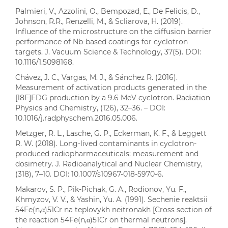
Palmieri, V., Azzolini, O., Bempozad, E., De Felicis, D.,
Johnson, R.R., Renzelli, M., & Scliarova, H. (2019).
Influence of the microstructure on the diffusion barrier
performance of Nb-based coatings for cyclotron
targets. J. Vacuum Science & Technology, 37(5). DOI:
10.1116/1.5098168.
Chávez, J. C., Vargas, M. J., & Sánchez R. (2016).
Measurement of activation products generated in the
[18F]FDG production by a 9.6 MeV cyclotron. Radiation
Physics and Chemistry, (126), 32–36. – DOI:
10.1016/j.radphyschem.2016.05.006.
Metzger, R. L., Lasche, G. P., Eckerman, K. F., & Leggett
R. W. (2018). Long-lived contaminants in cyclotron-
produced radiopharmaceuticals: measurement and
dosimetry. J. Radioanalytical and Nuclear Chemistry,
(318), 7–10. DOI: 10.1007/s10967-018-5970-6.
Makarov, S. P., Pik-Pichak, G. A., Rodionov, Yu. F.,
Khmyzov, V. V., & Yashin, Yu. A. (1991). Sechenie reaktsii
54Fe(n,α)51Cr na teplovykh neitronakh [Cross section of
the reaction 54Fe(n,α)51Cr on thermal neutrons].