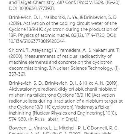
and Target Chemistry. AIP Conf. Proc: V. 1509. (16–20).
DOI: 10.1063/1.4773931.
Brinkevich, D. I., Maliborski, A. Ya., & Brinkevich, S. D.
(2019). Activation of the cooling circuit water of the
Cyclone 18/9-HC cyclotron during the production of
18F. Physics of atomic nuclei, 82(12), 1714–1720. DOI:
10.1134/S1063778819120044.
Shiomi, T., Azeyanagi Y., Yamadera, A., & Nakamura, T.
(2000). Measurements of residual radioactivity of
machine elements and concrete on the cyclotron
decommissioning. J. Nuclear Science Technology, (1),
357–361.
Brinkevich, S. D., Brinkevich, D. I., & Kiiko A. N. (2019).
Aktivatsionnye radionuklidy pri obluchenii niobievoi
misheni na tsiklotrone Cyclone 18/9 HC [Activation
radionuclides during irradiation of a niobium target at
the Cyclone 18/9 HC cyclotron]. Yadernaya fizika i
inzhiniring [Nuclear Physics and Engineering], 10(6),
574–580. (In Russ., abstr. in Engl.).
Bowden, L., Vintro, L. L., Mitchell, P. I., O`Donnell, R. G.,