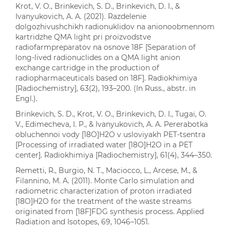
Krot, V. O., Brinkevich, S. D., Brinkevich, D. I., &
Ivanyukovich, A. A. (2021). Razdelenie
dolgozhivushchikh radionuklidov na anionoobmennom
kartridzhe QMA light pri proizvodstve
radiofarmpreparatov na osnove 18F [Separation of
long-lived radionuclides on a QMA light anion
exchange cartridge in the production of
radiopharmaceuticals based on 18F]. Radiokhimiya
[Radiochemistry], 63(2), 193–200. (In Russ., abstr. in
Engl.).
Brinkevich, S. D., Krot, V. O., Brinkevich, D. I., Tugai, O.
V., Edimecheva, I. P., & Ivanyukovich, A. A. Pererabotka
obluchennoi vody [18O]H2O v usloviyakh PET-tsentra
[Processing of irradiated water [18O]H2O in a PET
center]. Radiokhimiya [Radiochemistry], 61(4), 344–350.
Remetti, R., Burgio, N. T., Maciocco, L., Arcese, M., &
Filannino, M. A. (2011). Monte Carlo simulation and
radiometric characterization of proton irradiated
[18O]H2O for the treatment of the waste streams
originated from [18F]FDG synthesis process. Applied
Radiation and Isotopes, 69, 1046–1051.