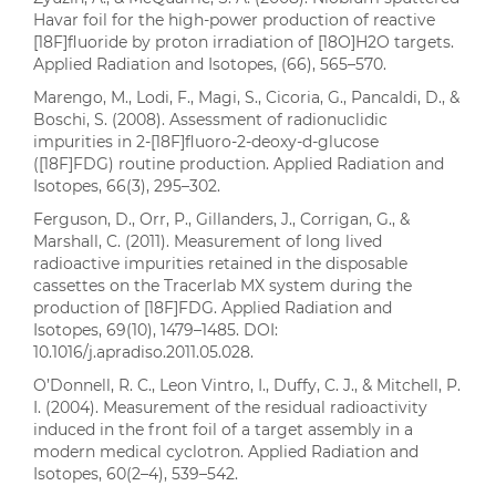
Havar foil for the high-power production of reactive
[18F]fluoride by proton irradiation of [18O]H2O targets.
Applied Radiation and Isotopes, (66), 565–570.
Marengo, M., Lodi, F., Magi, S., Cicoria, G., Pancaldi, D., &
Boschi, S. (2008). Assessment of radionuclidic
impurities in 2-[18F]fluoro-2-deoxy-d-glucose
([18F]FDG) routine production. Applied Radiation and
Isotopes, 66(3), 295–302.
Ferguson, D., Orr, P., Gillanders, J., Corrigan, G., &
Marshall, C. (2011). Measurement of long lived
radioactive impurities retained in the disposable
cassettes on the Tracerlab MX system during the
production of [18F]FDG. Applied Radiation and
Isotopes, 69(10), 1479–1485. DOI:
10.1016/j.apradiso.2011.05.028.
O’Donnell, R. C., Leon Vintro, I., Duffy, C. J., & Mitchell, P.
I. (2004). Measurement of the residual radioactivity
induced in the front foil of a target assembly in a
modern medical cyclotron. Applied Radiation and
Isotopes, 60(2–4), 539–542.