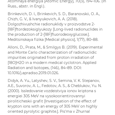
Atomnaya energiya [Atomic Energy], 70(3), 194–106. (In
Russ., abstr. in Engl.).
Brinkevich, D. I., Brinkevich, S. D., Baranovskii, O. A.,
Chizh, G. V., & Ivanyukovich, A. A. (2018).
Dolgozhivushchie radionuklidy v proizvodstve 2-
[18F]ftordezoksiglyukozy [Long-lived radionuclides in
the production of 2-[18F]fluorodeoxyglucose.].
Meditsinskaya fizika [Medical physics], 1(77), 80–88.
Alloni, D., Prata, M., & Smilgys B. (2019). Experimental
and Monte Carlo characterization of radionuclidic
impurities originated from proton irradiation of
[18O]H2O in a modern medical cyclotron. Applied
Radiation and Isotopes, (146), 84–89. DOI:
10.1016/j.apradiso.2019.01.026.
Didyk, A. Yu., Latyshev, S. V., Semina, V. K. Stepanov,
A.E., Suvorov, A. L., Fedotov, A. S., & Cheblukov, Yu. N.
(2000). Issledovanie vozdeistviya ionov kriptona s
energiei 305 MeV na vysokoorientirovannyi
piroliticheskii grafit [Investigation of the effect of
krypton ions with an energy of 305 MeV on highly
oriented pyrolytic graphite.]. Pis'ma v Zhurnal