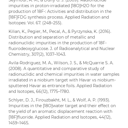
Seymour, A. M., & Duffy G. J. (2009). Radionuclide
impurities in proton-irradiated [18O]H2O for the
production of 18F-: Activities and distribution in the
[18F]FDG synthesis process. Applied Radiation and
Isotopes: Vol. 67. (248–255).
Kilian, K., Pegier, M., Pecal, A., & Pyrzynska, K. (2016).
Distribution and separation of metallic and
radionuclidic impurities in the production of 18F-
fluorodeoxyglucose. J. of Radioanalytical and Nuclear
Chemistry, 307(2), 1037–1043.
Avila-Rodriguez, M. A., Wilson, J. S., & McQuarrie S. A.
(2008). A quantitative and comparative study of
radionuclidic and chemical impurities in water samples
irradiated in a niobium target with Havar vs niobium-
sputtered Havar as entrance foils. Applied Radiation
and Isotopes, 66(12), 1775–1780.
Schlyer, D. J., Firouzbakht, M. L., & Wolf, A. P. (1993).
Impurities in the [18O]water target and their effect on
the yield of an aromatic displacement reaction with
[18F]fluoride. Applied Radiation and Isotopes, 44(12),
1459–1465.