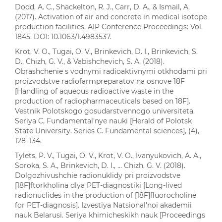
Dodd, A. C., Shackelton, R. J., Carr, D. A., & Ismail, A.
(2017). Activation of air and concrete in medical isotope
production facilities. AIP Conference Proceedings: Vol.
1845. DOI: 10.1063/1.4983537.
Krot, V. O., Tugai, O. V., Brinkevich, D. I., Brinkevich, S.
D., Chizh, G. V., & Vabishchevich, S. A. (2018).
Obrashchenie s vodnymi radioaktivnymi otkhodami pri
proizvodstve radiofarmpreparatov na osnove 18F
[Handling of aqueous radioactive waste in the
production of radiopharmaceuticals based on 18F].
Vestnik Polotskogo gosudarstvennogo universiteta.
Seriya C, Fundamental'nye nauki [Herald of Polotsk
State University. Series С. Fundamental sciences], (4),
128–134.
Tylets, P. V., Tugai, O. V., Krot, V. O., Ivanyukovich, A. A.,
Soroka, S. A., Brinkevich, D. I., … Chizh, G. V. (2018).
Dolgozhivushchie radionuklidy pri proizvodstve
[18F]ftorkholina dlya PET-diagnostiki [Long-lived
radionuclides in the production of [18F]fluorocholine
for PET-diagnosis]. Izvestiya Natsional'noi akademii
nauk Belarusi. Seriya khimicheskikh nauk [Proceedings