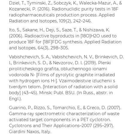
Dziel, T., Tyminski, Z., Sobczyk, K., Walecka-Mazur, A., &
Kozanecki, P. (2016). Radionuclidic purity tests in 18F
radiopharmaceuticals production process. Applied
Radiation and Isotopes, 109(2), 242–246.
Ito, S., Sakane, H., Deji, S., Saze, T., & Nishizawa, K.
(2006). Radioactive byproducts in [18O]H2O used to
produce 18F for [18F]FDG synthesis. Applied Radiation
and Isotopes, 64(3), 298–305.
Vabishchevich, S. A., Vabishchevich, N. V., Brinkevich, D.
I., Brinkevich, S. D., & Nevzorov, D. I. (2019). Plenki
piroliticheskogo grafita, obluchennogo ionami
vodoroda N- [Films of pyrolytic graphite irradiated
with hydrogen ions H-]. Vzaimodeistvie izluchenii s
tverdym telom. [Interaction of radiation with a solid
body] (43–45). Minsk: Publ. BSU. (In Russ., abstr. in
Engl.).
Guarino, P., Rizzo, S., Tomarchio, E., & Greco, D. (2007).
Gamma-ray spectrometric characterization of waste
activated target components in a PET cyclotron.
Cyclotrons and Their Applications–2007 (295–297).
Giardini Naxos, Italy.