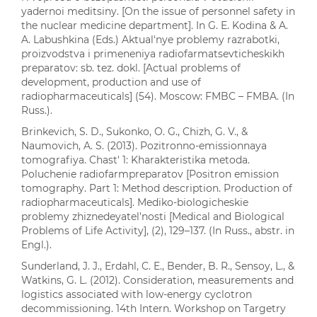
yadernoi meditsiny. [On the issue of personnel safety in
the nuclear medicine department]. In G. E. Kodina & A.
A. Labushkina (Eds.) Aktual'nye problemy razrabotki,
proizvodstva i primeneniya radiofarmatsevticheskikh
preparatov: sb. tez. dokl. [Actual problems of
development, production and use of
radiopharmaceuticals] (54). Moscow: FMBC – FMBA. (In
Russ.).
Brinkevich, S. D., Sukonko, O. G., Chizh, G. V., &
Naumovich, A. S. (2013). Pozitronno-emissionnaya
tomografiya. Chast' 1: Kharakteristika metoda.
Poluchenie radiofarmpreparatov [Positron emission
tomography. Part 1: Method description. Production of
radiopharmaceuticals]. Mediko-biologicheskie
problemy zhiznedeyatel'nosti [Medical and Biological
Problems of Life Activity], (2), 129–137. (In Russ., abstr. in
Engl.).
Sunderland, J. J., Erdahl, C. E., Bender, B. R., Sensoy, L., &
Watkins, G. L. (2012). Consideration, measurements and
logistics associated with low-energy cyclotron
decommissioning. 14th Intern. Workshop on Targetry