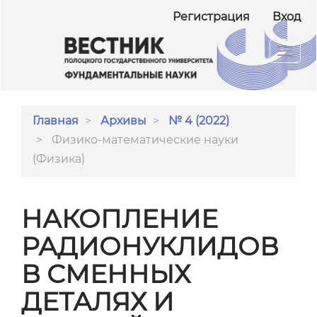
##plugins.themes.bootstrap3.accessible_menu.ma
Регистрация
Вход
##plugins.themes.bootstrap3.accessible_menu.m
##plugins.themes.bootstrap3.accessible_menu.si
Toggl
navig
Главная
Архивы
№ 4 (2022)
Физико-математические науки
(Физика)
НАКОПЛЕНИЕ
РАДИОНУКЛИДОВ
В СМЕННЫХ
ДЕТАЛЯХ И