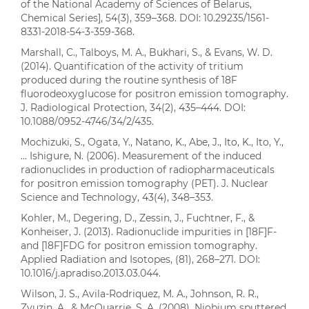
of the National Academy of Sciences of Belarus,
Chemical Series], 54(3), 359–368. DOI: 10.29235/1561-
8331-2018-54-3-359-368.
Marshall, C., Talboys, M. A., Bukhari, S., & Evans, W. D.
(2014). Quantification of the activity of tritium
produced during the routine synthesis of 18F
fluorodeoxyglucose for positron emission tomography.
J. Radiological Protection, 34(2), 435–444. DOI:
10.1088/0952-4746/34/2/435.
Mochizuki, S., Ogata, Y., Natano, K., Abe, J., Ito, K., Ito, Y.,
… Ishigure, N. (2006). Measurement of the induced
radionuclides in production of radiopharmaceuticals
for positron emission tomography (PET). J. Nuclear
Science and Technology, 43(4), 348–353.
Kohler, M., Degering, D., Zessin, J., Fuchtner, F., &
Konheiser, J. (2013). Radionuclide impurities in [18F]F-
and [18F]FDG for positron emission tomography.
Applied Radiation and Isotopes, (81), 268–271. DOI:
10.1016/j.apradiso.2013.03.044.
Wilson, J. S., Avila-Rodriquez, M. A., Johnson, R. R.,
Zyuzin, A., & McQuarrie, S. A. (2008). Niobium sputtered