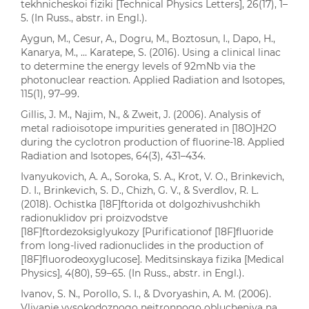
tekhnicheskoi fiziki [Technical Physics Letters], 26(17), 1–
5. (In Russ., abstr. in Engl.).
Aygun, M., Cesur, A., Dogru, M., Boztosun, I., Dapo, H.,
Kanarya, M., … Karatepe, S. (2016). Using a clinical linac
to determine the energy levels of 92mNb via the
photonuclear reaction. Applied Radiation and Isotopes,
115(1), 97–99.
Gillis, J. M., Najim, N., & Zweit, J. (2006). Analysis of
metal radioisotope impurities generated in [18O]H2O
during the cyclotron production of fluorine-18. Applied
Radiation and Isotopes, 64(3), 431–434.
Ivanyukovich, A. A., Soroka, S. A., Krot, V. O., Brinkevich,
D. I., Brinkevich, S. D., Chizh, G. V., & Sverdlov, R. L.
(2018). Ochistka [18F]ftorida ot dolgozhivushchikh
radionuklidov pri proizvodstve
[18F]ftordezoksiglyukozy [Purificationof [18F]fluoride
from long-lived radionuclides in the production of
[18F]fluorodeoxyglucose]. Meditsinskaya fizika [Medical
Physics], 4(80), 59–65. (In Russ., abstr. in Engl.).
Ivanov, S. N., Porollo, S. I., & Dvoryashin, A. M. (2006).
Vliyanie vysokodoznogo neitronnogo oblucheniya na