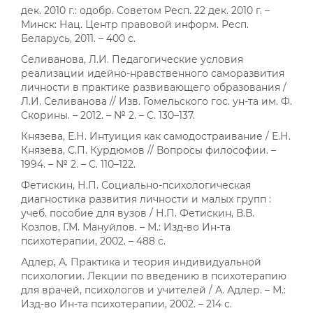
дек. 2010 г.: одобр. Советом Респ. 22 дек. 2010 г. –
Минск: Нац. Центр правовой информ. Респ.
Беларусь, 2011. – 400 с.
Селиванова, Л.И. Педагогические условия
реализации идейно-нравственного саморазвития
личности в практике развивающего образования /
Л.И. Селиванова // Изв. Гомельского гос. ун-та им. Ф.
Скорины. – 2012. – № 2. – С. 130–137.
Князева, Е.Н. Интуиция как самодостраивание / Е.Н.
Князева, С.П. Курдюмов // Вопросы философии. –
1994. – № 2. – С. 110–122.
Фетискин, Н.П. Социально-психологическая
диагностика развития личности и малых групп :
учеб. пособие для вузов / Н.П. Фетискин, В.В.
Козлов, Г.М. Мануйлов. – М.: Изд-во Ин-та
психотерапии, 2002. – 488 с.
Адлер, А. Практика и теория индивидуальной
психологии. Лекции по введению в психотерапию
для врачей, психологов и учителей / А. Адлер. – М.:
Изд-во Ин-та психотерапии, 2002. – 214 с.