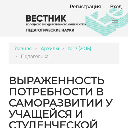
##plugins.themes.bootstrap3.accessible_menu.ma
Регистрация
Вход
##plugins.themes.bootstrap3.accessible_menu.m
##plugins.themes.bootstrap3.accessible_menu.si
Toggl
navig
Главная
Архивы
№ 7 (2015)
Педагогика
ВЫРАЖЕННОСТЬ
ПОТРЕБНОСТИ В
САМОРАЗВИТИИ У
УЧАЩЕЙСЯ И
СТУДЕНЧЕСКОЙ