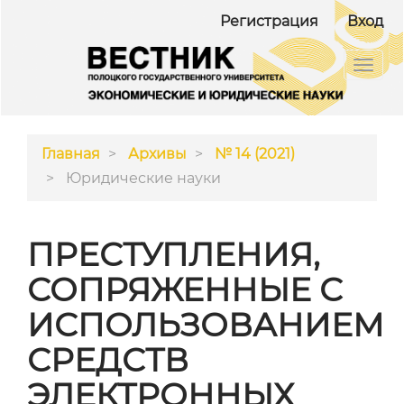
##plugins.themes.bootstrap3.accessible_menu.ma
Регистрация
Вход
##plugins.themes.bootstrap3.accessible_menu.m
##plugins.themes.bootstrap3.accessible_menu.si
Toggl
navig
Главная
Архивы
№ 14 (2021)
Юридические науки
ПРЕСТУПЛЕНИЯ,
СОПРЯЖЕННЫЕ С
ИСПОЛЬЗОВАНИЕМ
СРЕДСТВ
ЭЛЕКТРОННЫХ