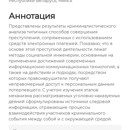
Республики Беларусь, Минск
Аннотация
Представлены результаты криминалистического
анализа типичных способов совершения
преступлений, сопряженных с использованием
средств электронных платежей. Показано, что в
основе этой преступной деятельности лежат
методы социальной инженерии, основанные на
применении достижений современных
информационно-коммуникационных технологий, а
также на действиях и подходах, посредством
которых правонарушители получают
неправомерный доступ к персональным данным
потерпевшего. С учетом изучения этапов
механизма рассматриваемых уголовно-наказуемых
деяний сформулированы источники следовой
информации, отражающие процессы
взаимодействия участников криминального
события между собой и с окружающей средой.
##plugins.themes.bootstrap3.a