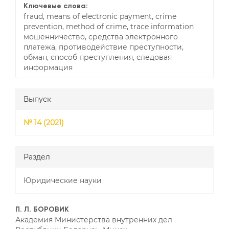
Ключевые слова:
fraud, means of electronic payment, crime
prevention, method of crime, trace information
мошенничество, средства электронного
платежа, противодействие преступности,
обман, способ преступления, следовая
информация
Выпуск
№ 14 (2021)
Раздел
Юридические науки
##plugins.themes.bootstrap3
П. Л. БОРОВИК
Академия Министерства внутренних дел