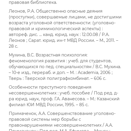
правовая библиотека.
Леонов, Р.А. Общественно опасные деяния
(проступки), совершаемые лицами, не достигшими
возраста уголовной ответственности: (уголовно-
правовой и криминологический аспекты) :
автореф. дис. ... канд. юрид. наук : 12.00.08 / Р.А.
Леонов ; Сарат. юрид. ин-т МВД России. – М., 2011. –
28 с.
Мухина, В.С. Возрастная психология:
феноменология развития : учеб. для студентов,
обучающихся по пед. специальностям / В.С. Мухина.
– 10-е изд., перераб. и доп. – М. : Academia, 2006 ;
Тверь : Тверской полиграфкомбинат. – 606 с.
Особенности преступного поведения
несовершеннолетних : учеб. пособие / Под ред. д-
ра юрид. наук, проф. Г.А. Аванесова. – М.: Казанский
филиал ЮИ МВД России, 1995. – 85 с.
Примаченок, А.А. Совершенствование уголовно-
правовой системы мер борьбы с
правонарушениями несовершеннолетних / А.А.
Примаченок ; Под ред. М.А. Ефимова. – Минск :