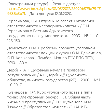
[Электронный ресурс]. – Режим доступа:
https://www.rbc.ru/spb_sz/01/03/2012/55929b579a79471
9538c3b7f
. – Дата доступа: 12.01.2020.
Герасимова, О.И. Отдельные аспекты уголовной
ответственности несовершеннолетних / О.И.
Герасимова // Вестник Адыгейского
государственного университета. – 2005. – № 4. – С.
126–130.
Дементьев, О.М. Проблемы возраста уголовной
ответственности : лекции к курсу / О.М. Дементьев,
О.П. Копылова. – Тамбов : Изд-во ГОУ ВПО ТГТУ,
2010. – 80 с.
Дербин, А.П. Духовные начала в правовом
регулировании / А.П. Дербин // Духовность,
общество, личность, государство (РБ). – 2006. – № 1.
– С. 10–21.
Кузнецова, Н.Ф. Курс уголовного права в пяти
томах [Электронный ресурс]. Т. 1. Общая часть:
Учение о преступлении / Н.Ф. Кузнецова, И.М.
Тяжкова // Образовательная сеть «ЗНАНИЕ»: